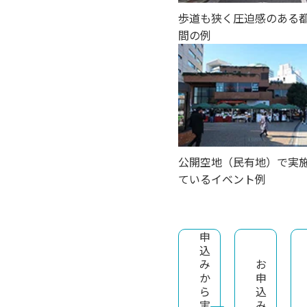
歩道も狭く圧迫感のある
間の例
公開空地（民有地）で実
ているイベント例
申
込
み
お
か
申
ら
込
実
み