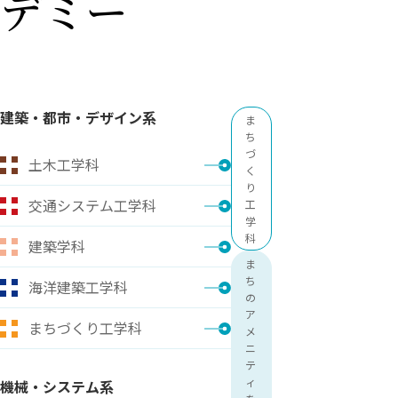
デミー
用化学
NU就職ナビ
キャンパス案内
学科／
学科／
科／情
日大理工の教育
総合型選抜
科／専
専攻
専攻
報科学
一般選抜 N全学
インターンシップについて
攻
新たなタグライン、VIについて
帰国生選抜/外国人留学生選抜
専攻
一般選抜 A個別
入学者納入金
総合型選抜
物理学
量子理
数学科
地理学
建築・都市・デザイン系
令和9年度 入学者選抜日程
ま
編入学試験（一
科／専
工学専
／専攻
専攻
ち
攻
攻
づ
土木工学科
短期大学部
く
り
日本大学短期大学部（理工学部併
交通システム工学科
工
設・船橋校舎）
学
科
建築学科
ま
行きたい学科を選べる
ち
海洋建築工学科
の
ア
まちづくり工学科
メ
ニ
テ
ィ
機械・システム系