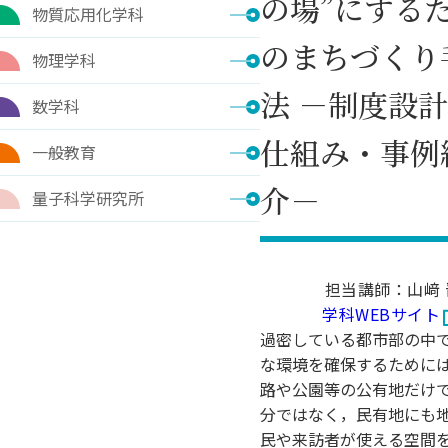
の場”にする
物質応用化学科
のまちづくり
物理学科
法 －制度設
数学科
仕組み・事例
一般教育
介－
量子科学研究所
担当講師：山﨑 
学科WEBサイト
過密している都市部の中
な環境を確保するために
路や公園等の公有地だけ
分ではなく，民有地にも
民や来訪者が使える空間