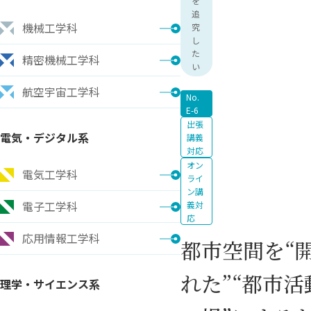
を
追
機械工学科
究
し
た
精密機械工学科
い
航空宇宙工学科
No.
E-6
出張
電気・デジタル系
講義
対応
オン
電気工学科
ライ
ン講
電子工学科
義対
応
応用情報工学科
都市空間を“
れた”“都市活
理学・サイエンス系