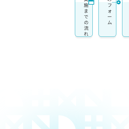
施
フ
ま
ォ
で
ー
の
ム
流
れ