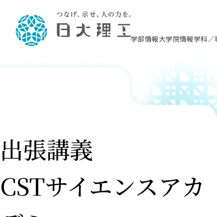
学部情報
大学院情報
学科／
理工学部概要
大学院概要
理工学部学科情報
大学院・研究情報
学生生活
在学生用就職支援情報 ―セミナー・講座・
教育情報について（
入試情報・大学院の
学生生活施設案内
就職支援体制
相談等―
理念・教育目標
教育理念
入学者選抜募集人員
理工学研究所
学生食堂
交通シ
教育研究上の目
入試情報
情報教育研究セ
スポーツ施設（
就職支援体制
海洋建
土木工
建築学
学校推薦型選抜
個別相談コーナー
ステム
築工学
学科／
科／専
理工学部長からのメッセージ
研究科長メッセージ
令和8年度 出身校別合格者数
理工学研究所研究ジャーナル
サークル紹介
各学科の教育研
社会人大学院制
テクノプレース1
CSTギャラリー
公務員試験対策
型選抜（募集要
工学科
科／専
専攻
2028.3卒向け
攻
／専攻
攻
沿革
学位取得状況
一般選抜 N全学統一方式 第1期
理工学部学術講演会
学部内イベント
入学者受入方針
大学院の各種支
科学技術資料セ
八海山セミナー
教員採用試験対
一般選抜募集要
就職・キャリア形成プログラム
リシー）
（CST MUSEU
出張講義
理工学部データ
大学院進学のススメ
一般選抜 A個別方式
研究者情報
学部内施設情報
資格・検定
校友枠選抜
2027.3卒向け
日本大学理工学部の
まちづ
精密機
航空宇
プラズマ理工学
機械工
就職・キャリア形成プログラム
大学組織図
教育情報
くり工
一般選抜 C共通テスト利用方式
日本大学研究情報データベース
械工学
図書館
キャリアデザイ
宙工学
ニューストピッ
資格課程
学科／
学科／
第1期
科／専
測量実習センタ
科／専
公務員試験対策
専攻
自己点検・評価
留学生
海外からの研究訪問
防災情報
よくあるご質問
CSTサイエンスアカ
海外学術交流
専攻
攻
攻
一般選抜 C共通テスト利用方式
教員採用試験支援
地域連携・地域貢献活動
海外学術交流
一般教育
第2期
入学試験出願前
就職対策情報冊子PDF版
応用情
日本大学大学院 特別講義
物質応
FD活動
等）
一般選抜 N全学統一方式 第2期
電気工
電子工
報工学