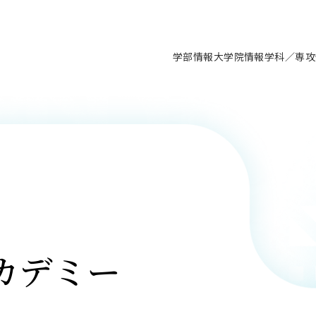
学部情報
大学院情報
学科／専攻
支援情報 ―セミナー・講座・相談等―
について（情報公開）
要
施設案内
キャンパス情報
入試情報・大学院の各種支援制度
学生生活サポート情報
就職支援体制
コーナー
研究上の目的に関する情報
理念
教育研究センター
ーツ施設（船橋校舎）
交通システム工学科／専攻
駿河台キャンパス
入試情報
入試日程
大型構造物試験センター
学生支援室（学生相談窓口）
建築学科／専攻
就職支援体制
推薦型選抜・編入学試験・総合
3卒向け
科の教育研究上の目的
科長メッセージ
ノプレース15
Tギャラリー（駿河台校舎）
船橋キャンパス
社会人大学院制度
募集人数
空気力学研究センター
障がい学生支援
公務員試験対策
抜（募集要項など）
機械工学科／専攻
精密機械工学科／専攻
ャリア形成プログラム
者受入方針（アドミッション・ポ
取得状況
技術資料センター
山セミナーハウス
研究施設
大学院の各種支援制度
出願資格・認定
材料創造研究センター
学生寮・アパート紹介
教員採用試験対策
選抜募集要項
3卒向け
ー）
T MUSEUM）
院進学のススメ
内施設情報
未来博士工房
選考方法
先端材料科学センター
日本大学学生生徒等総合保障
資格・検定
枠選抜
電子工学科／専攻
応用情報工学科／情報科学
ャリア形成プログラム
理工学部の取り組み
ズマ理工学研究施設
情報
館
パワーアップセンター（PUC
入学者納入金
環境・防災都市共同研究セン
奨学金制度
キャリアデザインセンタ
ーストピックス
課程
験対策
実習センター
数学科／専攻
地理学専攻
生
情報
募集要項
マイクロ機能デバイス研究セ
保健室
あるご質問
カデミー
学術交流
試験支援
学術交流
過去問題・解答・出題意図
工作技術センター
留学生制度
教育
情報冊子PDF版
試験出願前の相談（受験上の配慮
受験上の配慮等について
交通総合試験路
動
ナビ