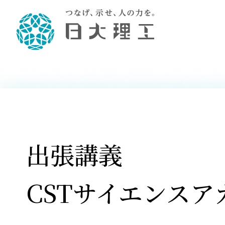
理工学部概要
大学院・研究情報
学生生活
理工学部学科情報
在学生用就職
教育情報
大学院概
学生生活
理念・教育目標
入学者選抜募集人員
理工学研究所
学生食堂
土木工学科／専攻
個別相談
教育
教育
情報
スポ
学校
理工学部長からのメッセージ
令和8年度 出身校別合格者数
理工学研究所研究ジャーナル
サークル紹介
2028.
各学
研究
テク
CS
型選
まちづくり工学科／専攻
就職・キ
沿革
一般選抜 N全学統一方式 第1期
理工学部学術講演会
学部内イベント
入学
学位
科学
八海
一般
2027.
リシ
（CS
出張講義
理工学部データ
一般選抜 A個別方式
研究者情報
大学
学部
校友
電気工学科／専攻
就職・キ
日本大学
プラ
大学組織図
一般選抜 C共通テスト利用方式
日本大学研究情報データベース
教育
図書
ニュ
資格
公務員試
第1期
測量
物理学科／専攻
自己点検・評価
海外からの研究訪問
留学
防災
よく
CSTサイエンスア
海外
教員採用
短期大学部
一般選抜 C共通テスト利用方式
地域連携・地域貢献活動
海外
一般
日本大学短期大学部（理工学部併
第2期
就職対策
入学
設・船橋校舎）
日本大学大学院 特別講義
FD活
等）
一般選抜 N全学統一方式 第2期
NU就職