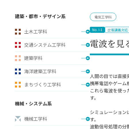
キャンパス案内
日大
総合型選抜
インター
一般
行きたい学科を選べる
新たなタグライン、VIについて
建築・都市・デザイン系
電気工学科
帰国生選抜/外国人留学生選抜
一般
入学者納入金
総合
No. I-1
出張講義対応
土木工学科
令和9年度 入学者選抜日程
編入
電波を見
交通システム工学科
建築学科
海洋建築工学科
人間の目では直接
携帯電話やゲーム
まちづくり工学科
これら電波を使っ
す。
機械・システム系
シミュレーション
機械工学科
す。
波動信号処理の分