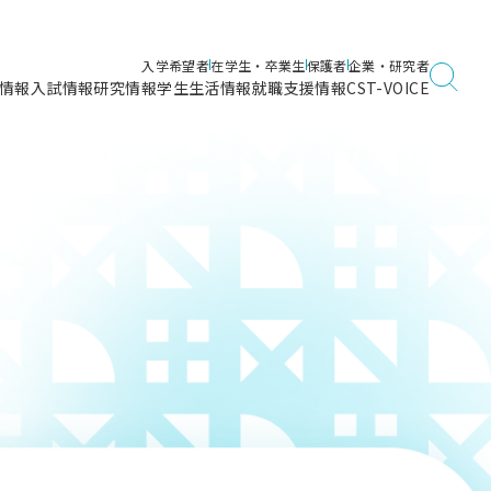
入学希望者
在学生・卒業生
保護者
企業・研究者
情報
入試情報
研究情報
学生生活情報
就職支援情報
CST-VOICE
デジタルガイドブック
海洋建築工学科／専攻
日本大学理工学部ガイド
日大理工に入って良かったこと
電子線利用研究施設
在学・卒業・成績等各種証明書発行
日大理工通信
女子こそサイエンス
量子科学研究所
通学・学割証の発行
理工サーキュラー
航空宇宙工学科／専攻
入試に関するお問い合わせ
健康診断証明書発行（＝保健室）
理工研News
制度
専攻
物質応用化学科／専攻
入試の多彩なポイント
学費
）
ター
ー
創設100周年記念サイト
量子理工学専攻
ンター
問い合わせ