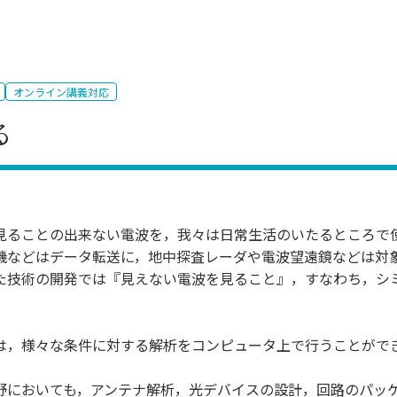
理工学研究所
理工の教育プログラム
ンシップについて
選抜 N全学統一方式
研究事務課
選抜 A個別方式
型選抜
オンライン講義対応
学試験（一般）
る
見ることの出来ない電波を，我々は日常生活のいたるところで
機などはデータ転送に，地中探査レーダや電波望遠鏡などは対
た技術の開発では『見えない電波を見ること』，すなわち，シ
は，様々な条件に対する解析をコンピュータ上で行うことがで
野においても，アンテナ解析，光デバイスの設計，回路のパッ