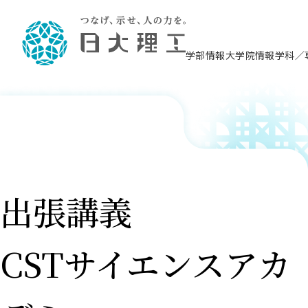
学部情報
大学院情報
学科／
理工学部概要
大学院概要
理工学部学科情報
大学院・研究情報
学生生活
在学生用就職支援情報 ―セミナー・講座・
教育情報について（
入試情報・大学院の
学生生活施設案内
就職支援体制
相談等―
理念・教育目標
教育理念
入学者選抜募集人員
理工学研究所
学生食堂
交通シ
教育研究上の目
入試情報
情報教育研究セ
スポーツ施設（
就職支援体制
海洋建
土木工
建築学
学校推薦型選抜
個別相談コーナー
ステム
築工学
学科／
科／専
理工学部長からのメッセージ
研究科長メッセージ
令和8年度 出身校別合格者数
理工学研究所研究ジャーナル
サークル紹介
各学科の教育研
社会人大学院制
テクノプレース1
CSTギャラリー
公務員試験対策
型選抜（募集要
工学科
科／専
専攻
2028.3卒向け
攻
／専攻
攻
沿革
学位取得状況
一般選抜 N全学統一方式 第1期
理工学部学術講演会
学部内イベント
入学者受入方針
大学院の各種支
科学技術資料セ
八海山セミナー
教員採用試験対
一般選抜募集要
就職・キャリア形成プログラム
リシー）
（CST MUSEU
出張講義
理工学部データ
大学院進学のススメ
一般選抜 A個別方式
研究者情報
学部内施設情報
資格・検定
校友枠選抜
2027.3卒向け
日本大学理工学部の
まちづ
精密機
航空宇
プラズマ理工学
機械工
就職・キャリア形成プログラム
大学組織図
教育情報
くり工
一般選抜 C共通テスト利用方式
日本大学研究情報データベース
械工学
図書館
キャリアデザイ
宙工学
ニューストピッ
資格課程
学科／
学科／
第1期
科／専
測量実習センタ
科／専
公務員試験対策
専攻
自己点検・評価
留学生
海外からの研究訪問
防災情報
よくあるご質問
CSTサイエンスアカ
海外学術交流
専攻
攻
攻
一般選抜 C共通テスト利用方式
教員採用試験支援
地域連携・地域貢献活動
海外学術交流
一般教育
第2期
入学試験出願前
就職対策情報冊子PDF版
応用情
日本大学大学院 特別講義
物質応
FD活動
等）
一般選抜 N全学統一方式 第2期
電気工
電子工
報工学