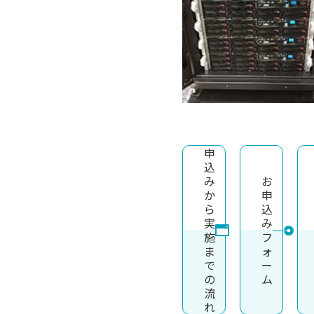
申
込
み
お
か
申
ら
込
実
み
施
フ
ま
ォ
で
ー
の
ム
流
れ