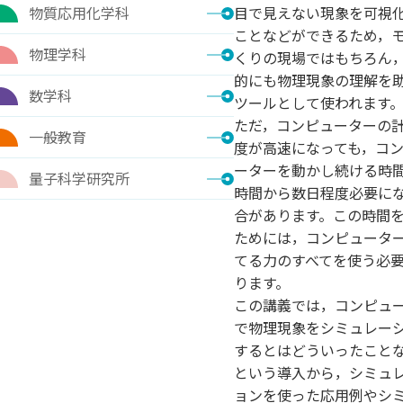
物質応用化学科
目で見えない現象を可視
ことなどができるため，
物理学科
くりの現場ではもちろん
的にも物理現象の理解を
数学科
ツールとして使われます
ただ，コンピューターの
一般教育
度が高速になっても，コ
ーターを動かし続ける時
量子科学研究所
時間から数日程度必要に
合があります。この時間
ためには，コンピュータ
てる力のすべてを使う必
ります。
この講義では，コンピュ
で物理現象をシミュレー
するとはどういったこと
という導入から，シミュ
ョンを使った応用例やシ