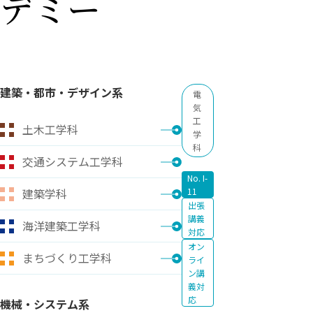
デミー
用化学
NU就職ナビ
キャンパス案内
学科／
学科／
科／情
日大理工の教育
総合型選抜
科／専
専攻
専攻
報科学
一般選抜 N全学
インターンシップについて
攻
新たなタグライン、VIについて
帰国生選抜/外国人留学生選抜
専攻
一般選抜 A個別
入学者納入金
総合型選抜
物理学
量子理
数学科
地理学
建築・都市・デザイン系
令和9年度 入学者選抜日程
電
編入学試験（一
科／専
工学専
／専攻
専攻
気
攻
攻
工
土木工学科
短期大学部
学
科
日本大学短期大学部（理工学部併
交通システム工学科
設・船橋校舎）
No. I-
建築学科
11
出張
行きたい学科を選べる
講義
海洋建築工学科
対応
オン
まちづくり工学科
ライ
ン講
義対
応
機械・システム系