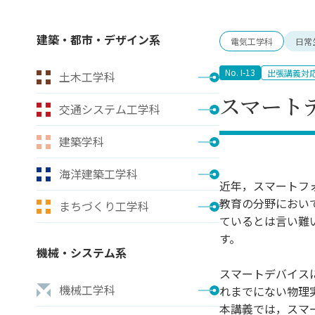
キャンパス案内
日大
総合型選抜
インター
一般
行きたい学科を選べる
新たなタグライン、VIについて
建築・都市・デザイン系
電気工学科
日常
帰国生選抜/外国人留学生選抜
一般
入学者納入金
総合
No. I-13
出張講義対
土木工学科
令和9年度 入学者選抜日程
編入
スマート
交通システム工学科
建築学科
海洋建築工学科
近年，スマートフ
教育の分野におい
まちづくり工学科
ているとは言い難
す。
機械・システム系
スマートデバイス
機械工学科
れまでにない物理
本講義では，スマ