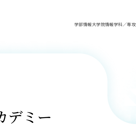
学部情報
大学院情報
学科／専攻
支援情報 ―セミナー・講座・相談等―
について（情報公開）
要
施設案内
キャンパス情報
入試情報・大学院の各種支援制度
学生生活サポート情報
就職支援体制
コーナー
研究上の目的に関する情報
理念
教育研究センター
ーツ施設（船橋校舎）
交通システム工学科／専攻
駿河台キャンパス
入試情報
入試日程
大型構造物試験センター
学生支援室（学生相談窓口）
建築学科／専攻
就職支援体制
推薦型選抜・編入学試験・総合
3卒向け
科の教育研究上の目的
科長メッセージ
ノプレース15
Tギャラリー（駿河台校舎）
船橋キャンパス
社会人大学院制度
募集人数
空気力学研究センター
障がい学生支援
公務員試験対策
抜（募集要項など）
機械工学科／専攻
精密機械工学科／専攻
ャリア形成プログラム
者受入方針（アドミッション・ポ
取得状況
技術資料センター
山セミナーハウス
研究施設
大学院の各種支援制度
出願資格・認定
材料創造研究センター
学生寮・アパート紹介
教員採用試験対策
選抜募集要項
3卒向け
ー）
T MUSEUM）
院進学のススメ
内施設情報
未来博士工房
選考方法
先端材料科学センター
日本大学学生生徒等総合保障
資格・検定
枠選抜
電子工学科／専攻
応用情報工学科／情報科学
ャリア形成プログラム
理工学部の取り組み
ズマ理工学研究施設
情報
館
パワーアップセンター（PUC
入学者納入金
環境・防災都市共同研究セン
奨学金制度
キャリアデザインセンタ
ーストピックス
課程
験対策
実習センター
数学科／専攻
地理学専攻
生
情報
募集要項
マイクロ機能デバイス研究セ
保健室
あるご質問
カデミー
学術交流
試験支援
学術交流
過去問題・解答・出題意図
工作技術センター
留学生制度
教育
情報冊子PDF版
試験出願前の相談（受験上の配慮
受験上の配慮等について
交通総合試験路
動
ナビ