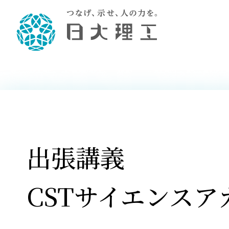
理工学部概要
大学院・研究情報
学生生活
理工学部学科情報
在学生用就職
教育情報
大学院概
学生生活
理念・教育目標
入学者選抜募集人員
理工学研究所
学生食堂
土木工学科／専攻
個別相談
教育
教育
情報
スポ
学校
理工学部長からのメッセージ
令和8年度 出身校別合格者数
理工学研究所研究ジャーナル
サークル紹介
2028.
各学
研究
テク
CS
型選
まちづくり工学科／専攻
就職・キ
沿革
一般選抜 N全学統一方式 第1期
理工学部学術講演会
学部内イベント
入学
学位
科学
八海
一般
2027.
リシ
（CS
出張講義
理工学部データ
一般選抜 A個別方式
研究者情報
大学
学部
校友
電気工学科／専攻
就職・キ
日本大学
プラ
大学組織図
一般選抜 C共通テスト利用方式
日本大学研究情報データベース
教育
図書
ニュ
資格
公務員試
第1期
測量
物理学科／専攻
自己点検・評価
海外からの研究訪問
留学
防災
よく
CSTサイエンスア
海外
教員採用
短期大学部
一般選抜 C共通テスト利用方式
地域連携・地域貢献活動
海外
一般
日本大学短期大学部（理工学部併
第2期
就職対策
入学
設・船橋校舎）
日本大学大学院 特別講義
FD活
等）
一般選抜 N全学統一方式 第2期
NU就職