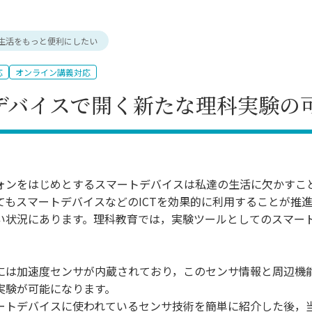
理工学研究所
理工の教育プログラム
ンシップについて
選抜 N全学統一方式
研究事務課
生活をもっと便利にしたい
選抜 A個別方式
型選抜
応
オンライン講義対応
学試験（一般）
デバイスで開く新たな理科実験の
ォンをはじめとするスマートデバイスは私達の生活に欠かすこ
てもスマートデバイスなどのICTを効果的に利用することが推
い状況にあります。理科教育では，実験ツールとしてのスマー
には加速度センサが内蔵されており，このセンサ情報と周辺機
実験が可能になります。
ートデバイスに使われているセンサ技術を簡単に紹介した後，