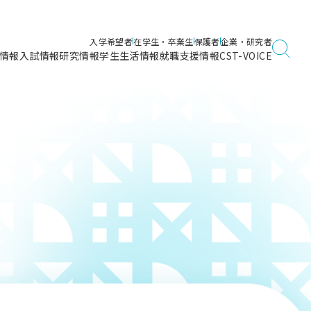
入学希望者
在学生・卒業生
保護者
企業・研究者
情報
入試情報
研究情報
学生生活情報
就職支援情報
CST-VOICE
デジタルガイドブック
海洋建築工学科／専攻
日本大学理工学部ガイド
日大理工に入って良かったこと
電子線利用研究施設
在学・卒業・成績等各種証明書発行
日大理工通信
女子こそサイエンス
量子科学研究所
通学・学割証の発行
理工サーキュラー
航空宇宙工学科／専攻
入試に関するお問い合わせ
健康診断証明書発行（＝保健室）
理工研News
制度
専攻
物質応用化学科／専攻
入試の多彩なポイント
学費
）
ター
ー
創設100周年記念サイト
量子理工学専攻
ンター
問い合わせ