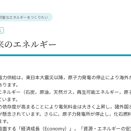
理工学研究所
理工の教育プログラム
ンシップについて
選抜 N全学統一方式
研究事務課
可能なエネルギーをつくりたい
選抜 A個別方式
型選抜
応
学試験（一般）
来のエネルギー
電力供給は，東日本大震災以降，原子力発電の停止により海外
あります。
エネルギー（石炭，原油，天然ガス，再生可能エネルギー，原
ています。
の依存度が高まることにより電気料金は大きく上昇し，諸外国
が懸念されています。さらに，原子力発電所が停止し，化石燃
ます。
面する「経済成長（Economy）」，「資源・エネルギーの安定確保