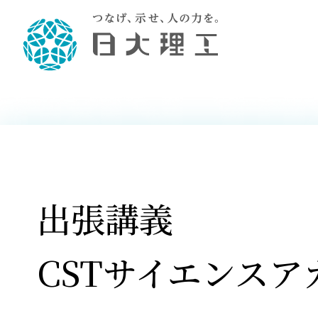
理工学部概要
大学院・研究情報
学生生活
理工学部学科情報
在学生用就職
教育情報
大学院概
学生生活
理念・教育目標
入学者選抜募集人員
理工学研究所
学生食堂
土木工学科／専攻
個別相談
教育
教育
情報
スポ
学校
理工学部長からのメッセージ
令和8年度 出身校別合格者数
理工学研究所研究ジャーナル
サークル紹介
2028.
各学
研究
テク
CS
型選
まちづくり工学科／専攻
就職・キ
沿革
一般選抜 N全学統一方式 第1期
理工学部学術講演会
学部内イベント
入学
学位
科学
八海
一般
2027.
リシ
（CS
出張講義
理工学部データ
一般選抜 A個別方式
研究者情報
大学
学部
校友
電気工学科／専攻
就職・キ
日本大学
プラ
大学組織図
一般選抜 C共通テスト利用方式
日本大学研究情報データベース
教育
図書
ニュ
資格
公務員試
第1期
測量
物理学科／専攻
自己点検・評価
海外からの研究訪問
留学
防災
よく
CSTサイエンスア
海外
教員採用
短期大学部
一般選抜 C共通テスト利用方式
地域連携・地域貢献活動
海外
一般
日本大学短期大学部（理工学部併
第2期
就職対策
入学
設・船橋校舎）
日本大学大学院 特別講義
FD活
等）
一般選抜 N全学統一方式 第2期
NU就職