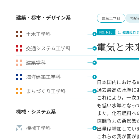
キャンパス案内
日大
総合型選抜
インター
一般
行きたい学科を選べる
新たなタグライン、VIについて
建築・都市・デザイン系
電気工学科
持続
帰国生選抜/外国人留学生選抜
一般
入学者納入金
総合
No. I-16
出張講義対
土木工学科
令和9年度 入学者選抜日程
編入
電気と未
交通システム工学科
建築学科
海洋建築工学科
日本国内における
過去最高の水準に
まちづくり工学科
これにより，一次
も低い水準となっ
機械・システム系
また，化石燃料へ
際競争力の悪影響
機械工学科
出量は増加してい
これらの我が国が直