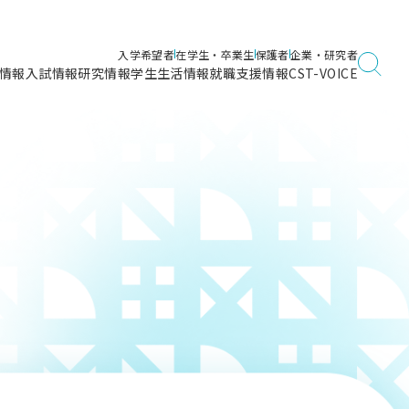
入学希望者
在学生・卒業生
保護者
企業・研究者
情報
入試情報
研究情報
学生生活情報
就職支援情報
CST-VOICE
デジタルガイドブック
海洋建築工学科／専攻
日本大学理工学部ガイド
日大理工に入って良かったこと
電子線利用研究施設
在学・卒業・成績等各種証明書発行
日大理工通信
女子こそサイエンス
量子科学研究所
通学・学割証の発行
理工サーキュラー
航空宇宙工学科／専攻
入試に関するお問い合わせ
健康診断証明書発行（＝保健室）
理工研News
制度
専攻
物質応用化学科／専攻
入試の多彩なポイント
学費
）
ター
ー
創設100周年記念サイト
量子理工学専攻
ンター
問い合わせ