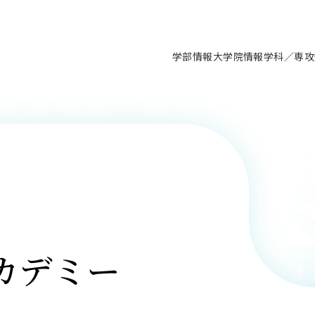
学部情報
大学院情報
学科／専攻
支援情報 ―セミナー・講座・相談等―
について（情報公開）
要
施設案内
キャンパス情報
入試情報・大学院の各種支援制度
学生生活サポート情報
就職支援体制
コーナー
研究上の目的に関する情報
理念
教育研究センター
ーツ施設（船橋校舎）
交通システム工学科／専攻
駿河台キャンパス
入試情報
入試日程
大型構造物試験センター
学生支援室（学生相談窓口）
建築学科／専攻
就職支援体制
推薦型選抜・編入学試験・総合
3卒向け
科の教育研究上の目的
科長メッセージ
ノプレース15
Tギャラリー（駿河台校舎）
船橋キャンパス
社会人大学院制度
募集人数
空気力学研究センター
障がい学生支援
公務員試験対策
抜（募集要項など）
機械工学科／専攻
精密機械工学科／専攻
ャリア形成プログラム
者受入方針（アドミッション・ポ
取得状況
技術資料センター
山セミナーハウス
研究施設
大学院の各種支援制度
出願資格・認定
材料創造研究センター
学生寮・アパート紹介
教員採用試験対策
選抜募集要項
3卒向け
ー）
T MUSEUM）
院進学のススメ
内施設情報
未来博士工房
選考方法
先端材料科学センター
日本大学学生生徒等総合保障
資格・検定
枠選抜
電子工学科／専攻
応用情報工学科／情報科学
ャリア形成プログラム
理工学部の取り組み
ズマ理工学研究施設
情報
館
パワーアップセンター（PUC
入学者納入金
環境・防災都市共同研究セン
奨学金制度
キャリアデザインセンタ
ーストピックス
課程
験対策
実習センター
数学科／専攻
地理学専攻
生
情報
募集要項
マイクロ機能デバイス研究セ
保健室
あるご質問
カデミー
学術交流
試験支援
学術交流
過去問題・解答・出題意図
工作技術センター
留学生制度
教育
情報冊子PDF版
試験出願前の相談（受験上の配慮
受験上の配慮等について
交通総合試験路
動
ナビ