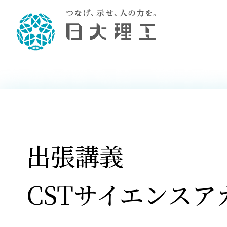
理工学部概要
大学院・研究情報
学生生活
理工学部学科情報
在学生用就職
教育情報
大学院概
学生生活
理念・教育目標
入学者選抜募集人員
理工学研究所
学生食堂
土木工学科／専攻
個別相談
教育
教育
情報
スポ
学校
理工学部長からのメッセージ
令和8年度 出身校別合格者数
理工学研究所研究ジャーナル
サークル紹介
2028.
各学
研究
テク
CS
型選
まちづくり工学科／専攻
就職・キ
沿革
一般選抜 N全学統一方式 第1期
理工学部学術講演会
学部内イベント
入学
学位
科学
八海
一般
2027.
リシ
（CS
出張講義
理工学部データ
一般選抜 A個別方式
研究者情報
大学
学部
校友
電気工学科／専攻
就職・キ
日本大学
プラ
大学組織図
一般選抜 C共通テスト利用方式
日本大学研究情報データベース
教育
図書
ニュ
資格
公務員試
第1期
測量
物理学科／専攻
自己点検・評価
海外からの研究訪問
留学
防災
よく
CSTサイエンスア
海外
教員採用
短期大学部
一般選抜 C共通テスト利用方式
地域連携・地域貢献活動
海外
一般
日本大学短期大学部（理工学部併
第2期
就職対策
入学
設・船橋校舎）
日本大学大学院 特別講義
FD活
等）
一般選抜 N全学統一方式 第2期
NU就職