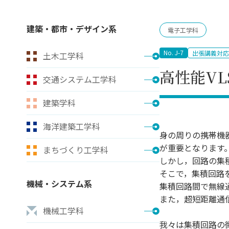
キャンパス案内
日大
総合型選抜
インター
一般
行きたい学科を選べる
新たなタグライン、VIについて
建築・都市・デザイン系
電子工学科
帰国生選抜/外国人留学生選抜
一般
入学者納入金
総合
No. J-7
出張講義対応
土木工学科
令和9年度 入学者選抜日程
編入
高性能VL
交通システム工学科
建築学科
海洋建築工学科
身の周りの携帯機
が重要となります
まちづくり工学科
しかし，回路の集
そこで，集積回路
機械・システム系
集積回路間で無線
また，超短距離通
機械工学科
我々は集積回路の