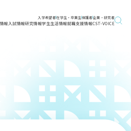
入学希望者
在学生・卒業生
保護者
企業・研究者
情報
入試情報
研究情報
学生生活情報
就職支援情報
CST-VOICE
デジタルガイドブック
海洋建築工学科／専攻
日本大学理工学部ガイド
日大理工に入って良かったこと
電子線利用研究施設
在学・卒業・成績等各種証明書発行
日大理工通信
女子こそサイエンス
量子科学研究所
通学・学割証の発行
理工サーキュラー
航空宇宙工学科／専攻
入試に関するお問い合わせ
健康診断証明書発行（＝保健室）
理工研News
制度
専攻
物質応用化学科／専攻
入試の多彩なポイント
学費
）
ター
ー
創設100周年記念サイト
量子理工学専攻
ンター
問い合わせ