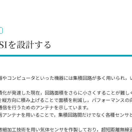
理工学研究所
理工の教育プログラム
ンシップについて
選抜 N全学統一方式
研究事務課
選抜 A個別方式
型選抜
学試験（一般）
SIを設計する
器やコンピュータといった機器には集積回路が多く用いられ，
。
積化が発達した現在，回路面積をさらに小さくすることが難し
を縦方向に積み上げることで面積を削減し，パフォーマンスの向
通信を行うためのアンテナを示しています。
信アンテナを用いることで，集積回路間だけでなく各種センサ
微細加工技術を用い気体センサを作製しており，超短距離無線