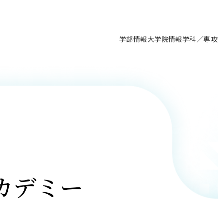
学部情報
大学院情報
学科／専攻
支援情報 ―セミナー・講座・相談等―
について（情報公開）
要
施設案内
キャンパス情報
入試情報・大学院の各種支援制度
学生生活サポート情報
就職支援体制
コーナー
研究上の目的に関する情報
理念
教育研究センター
ーツ施設（船橋校舎）
交通システム工学科／専攻
駿河台キャンパス
入試情報
入試日程
大型構造物試験センター
学生支援室（学生相談窓口）
建築学科／専攻
就職支援体制
推薦型選抜・編入学試験・総合
3卒向け
科の教育研究上の目的
科長メッセージ
ノプレース15
Tギャラリー（駿河台校舎）
船橋キャンパス
社会人大学院制度
募集人数
空気力学研究センター
障がい学生支援
公務員試験対策
抜（募集要項など）
機械工学科／専攻
精密機械工学科／専攻
ャリア形成プログラム
者受入方針（アドミッション・ポ
取得状況
技術資料センター
山セミナーハウス
研究施設
大学院の各種支援制度
出願資格・認定
材料創造研究センター
学生寮・アパート紹介
教員採用試験対策
選抜募集要項
3卒向け
ー）
T MUSEUM）
院進学のススメ
内施設情報
未来博士工房
選考方法
先端材料科学センター
日本大学学生生徒等総合保障
資格・検定
枠選抜
電子工学科／専攻
応用情報工学科／情報科学
ャリア形成プログラム
理工学部の取り組み
ズマ理工学研究施設
情報
館
パワーアップセンター（PUC
入学者納入金
環境・防災都市共同研究セン
奨学金制度
キャリアデザインセンタ
ーストピックス
課程
験対策
実習センター
数学科／専攻
地理学専攻
生
情報
募集要項
マイクロ機能デバイス研究セ
保健室
あるご質問
カデミー
学術交流
試験支援
学術交流
過去問題・解答・出題意図
工作技術センター
留学生制度
教育
情報冊子PDF版
試験出願前の相談（受験上の配慮
受験上の配慮等について
交通総合試験路
動
ナビ