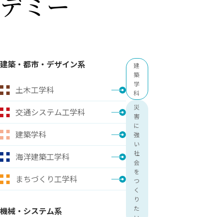
デミー
用化学
NU就職ナビ
キャンパス案内
学科／
学科／
科／情
日大理工の教育
総合型選抜
科／専
専攻
専攻
報科学
一般選抜 N全学
インターンシップについて
攻
新たなタグライン、VIについて
帰国生選抜/外国人留学生選抜
専攻
一般選抜 A個別
入学者納入金
総合型選抜
物理学
量子理
数学科
地理学
建築・都市・デザイン系
令和9年度 入学者選抜日程
建
編入学試験（一
科／専
工学専
／専攻
専攻
築
攻
攻
学
土木工学科
短期大学部
科
日本大学短期大学部（理工学部併
災
交通システム工学科
設・船橋校舎）
害
に
建築学科
強
い
行きたい学科を選べる
社
海洋建築工学科
会
を
まちづくり工学科
つ
く
り
た
機械・システム系