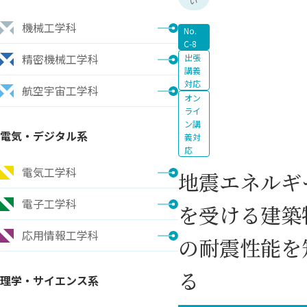
い
機械工学科
No.
C-8
精密機械工学科
出張
講義
対応
航空宇宙工学科
オン
ライ
ン講
電気・デジタル系
義対
応
電気工学科
地震エネルギ
電子工学科
を受ける建築
応用情報工学科
の耐震性能を
る
理学・サイエンス系