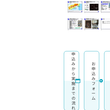
申
込
み
お
か
申
ら
込
実
み
施
フ
ま
ォ
で
ー
の
ム
流
れ