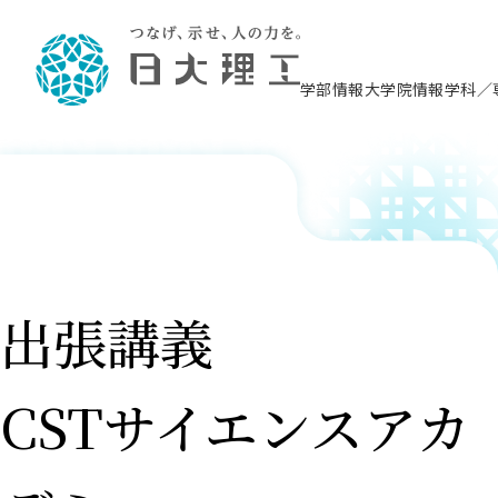
学部情報
大学院情報
学科／
理工学部概要
大学院概要
理工学部学科情報
大学院・研究情報
学生生活
在学生用就職支援情報 ―セミナー・講座・
教育情報について（
入試情報・大学院の
学生生活施設案内
就職支援体制
相談等―
理念・教育目標
教育理念
入学者選抜募集人員
理工学研究所
学生食堂
交通シ
教育研究上の目
入試情報
情報教育研究セ
スポーツ施設（
就職支援体制
海洋建
土木工
建築学
学校推薦型選抜
個別相談コーナー
ステム
築工学
学科／
科／専
理工学部長からのメッセージ
研究科長メッセージ
令和8年度 出身校別合格者数
理工学研究所研究ジャーナル
サークル紹介
各学科の教育研
社会人大学院制
テクノプレース1
CSTギャラリー
公務員試験対策
型選抜（募集要
工学科
科／専
専攻
2028.3卒向け
攻
／専攻
攻
沿革
学位取得状況
一般選抜 N全学統一方式 第1期
理工学部学術講演会
学部内イベント
入学者受入方針
大学院の各種支
科学技術資料セ
八海山セミナー
教員採用試験対
一般選抜募集要
就職・キャリア形成プログラム
リシー）
（CST MUSEU
出張講義
理工学部データ
大学院進学のススメ
一般選抜 A個別方式
研究者情報
学部内施設情報
資格・検定
校友枠選抜
2027.3卒向け
日本大学理工学部の
まちづ
精密機
航空宇
プラズマ理工学
機械工
就職・キャリア形成プログラム
大学組織図
教育情報
くり工
一般選抜 C共通テスト利用方式
日本大学研究情報データベース
械工学
図書館
キャリアデザイ
宙工学
ニューストピッ
資格課程
学科／
学科／
第1期
科／専
測量実習センタ
科／専
公務員試験対策
専攻
自己点検・評価
留学生
海外からの研究訪問
防災情報
よくあるご質問
CSTサイエンスアカ
海外学術交流
専攻
攻
攻
一般選抜 C共通テスト利用方式
教員採用試験支援
地域連携・地域貢献活動
海外学術交流
一般教育
第2期
入学試験出願前
就職対策情報冊子PDF版
応用情
日本大学大学院 特別講義
物質応
FD活動
等）
一般選抜 N全学統一方式 第2期
電気工
電子工
報工学