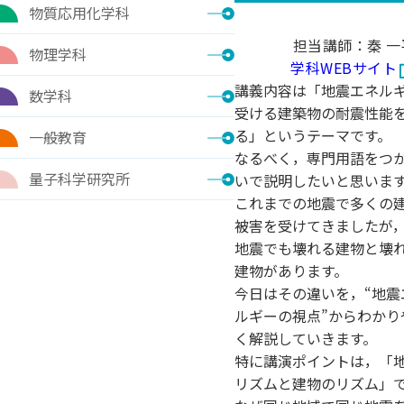
物質応用化学科
担当講師：秦 一
物理学科
学科WEBサイト
講義内容は「地震エネル
数学科
受ける建築物の耐震性能
る」というテーマです。
一般教育
なるべく，専門用語をつ
量子科学研究所
いで説明したいと思いま
これまでの地震で多くの
被害を受けてきましたが
地震でも壊れる建物と壊
建物があります。
今日はその違いを，“地震
ルギーの視点”からわかり
く解説していきます。
特に講演ポイントは，「
リズムと建物のリズム」