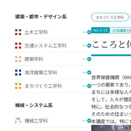
キャンパス案内
日大
総合型選抜
インター
一般
行きたい学科を選べる
新たなタグライン、VIについて
建築・都市・デザイン系
まちづくり工学科
帰国生選抜/外国人留学生選抜
一般
入学者納入金
総合
No. E-13
出張講義対
土木工学科
令和9年度 入学者選抜日程
編入
こころと
交通システム工学科
建築学科
海洋建築工学科
世界保健機関（WH
一つの要素であり
まちづくり工学科
まちには多様な人々
そして，人々が健
機械・システム系
特に，社会的なつ
そのための住まいづ
機械工学科
本講座では，特に