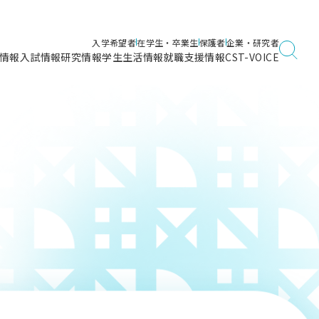
入学希望者
在学生・卒業生
保護者
企業・研究者
情報
入試情報
研究情報
学生生活情報
就職支援情報
CST-VOICE
デジタルガイドブック
海洋建築工学科／専攻
日本大学理工学部ガイド
日大理工に入って良かったこと
電子線利用研究施設
在学・卒業・成績等各種証明書発行
日大理工通信
女子こそサイエンス
量子科学研究所
通学・学割証の発行
理工サーキュラー
航空宇宙工学科／専攻
入試に関するお問い合わせ
健康診断証明書発行（＝保健室）
理工研News
制度
専攻
物質応用化学科／専攻
入試の多彩なポイント
学費
）
ター
ー
創設100周年記念サイト
量子理工学専攻
ンター
問い合わせ