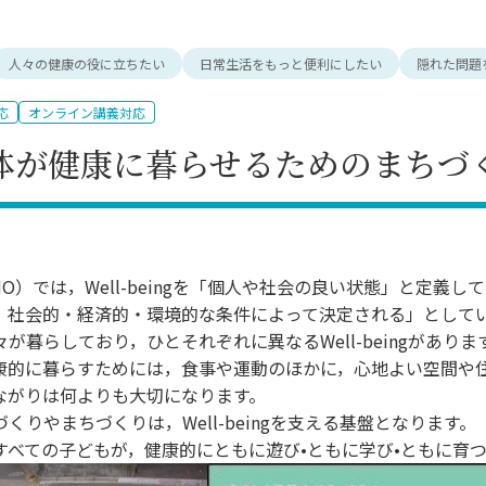
理工学研究所
理工の教育プログラム
ンシップについて
選抜 N全学統一方式
研究事務課
人々の健康の役に立ちたい
日常生活をもっと便利にしたい
隠れた問題
選抜 A個別方式
型選抜
応
オンライン講義対応
学試験（一般）
体が健康に暮らせるためのまちづ
O）では，Well-beingを「個人や社会の良い状態」と定
，社会的・経済的・環境的な条件によって決定される」として
が暮らしており，ひとそれぞれに異なるWell-beingがありま
康的に暮らすためには，食事や運動のほかに，心地よい空間や
ながりは何よりも大切になります。
くりやまちづくりは，Well-beingを支える基盤となります。
すべての子どもが，健康的にともに遊び•ともに学び•ともに育