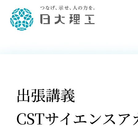
理工学部概要
大学院・研究情報
学生生活
理工学部学科情報
在学生用就職
教育情報
大学院概
学生生活
理念・教育目標
入学者選抜募集人員
理工学研究所
学生食堂
土木工学科／専攻
個別相談
教育
教育
情報
スポ
学校
理工学部長からのメッセージ
令和8年度 出身校別合格者数
理工学研究所研究ジャーナル
サークル紹介
2028.
各学
研究
テク
CS
型選
まちづくり工学科／専攻
就職・キ
沿革
一般選抜 N全学統一方式 第1期
理工学部学術講演会
学部内イベント
入学
学位
科学
八海
一般
2027.
リシ
（CS
出張講義
理工学部データ
一般選抜 A個別方式
研究者情報
大学
学部
校友
電気工学科／専攻
就職・キ
日本大学
プラ
大学組織図
一般選抜 C共通テスト利用方式
日本大学研究情報データベース
教育
図書
ニュ
資格
公務員試
第1期
測量
物理学科／専攻
自己点検・評価
海外からの研究訪問
留学
防災
よく
CSTサイエンスア
海外
教員採用
短期大学部
一般選抜 C共通テスト利用方式
地域連携・地域貢献活動
海外
一般
日本大学短期大学部（理工学部併
第2期
就職対策
入学
設・船橋校舎）
日本大学大学院 特別講義
FD活
等）
一般選抜 N全学統一方式 第2期
NU就職