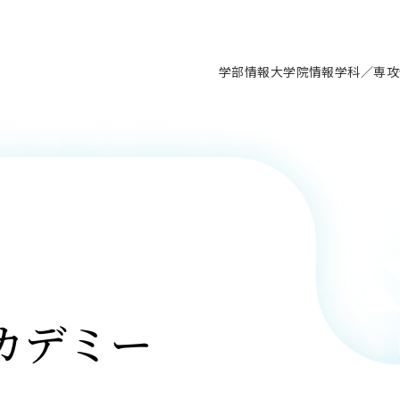
学部情報
大学院情報
学科／専攻
支援情報 ―セミナー・講座・相談等―
について（情報公開）
要
施設案内
キャンパス情報
入試情報・大学院の各種支援制度
学生生活サポート情報
就職支援体制
コーナー
研究上の目的に関する情報
理念
教育研究センター
ーツ施設（船橋校舎）
交通システム工学科／専攻
駿河台キャンパス
入試情報
入試日程
大型構造物試験センター
学生支援室（学生相談窓口）
建築学科／専攻
就職支援体制
推薦型選抜・編入学試験・総合
3卒向け
科の教育研究上の目的
科長メッセージ
ノプレース15
Tギャラリー（駿河台校舎）
船橋キャンパス
社会人大学院制度
募集人数
空気力学研究センター
障がい学生支援
公務員試験対策
抜（募集要項など）
機械工学科／専攻
精密機械工学科／専攻
ャリア形成プログラム
者受入方針（アドミッション・ポ
取得状況
技術資料センター
山セミナーハウス
研究施設
大学院の各種支援制度
出願資格・認定
材料創造研究センター
学生寮・アパート紹介
教員採用試験対策
選抜募集要項
3卒向け
ー）
T MUSEUM）
院進学のススメ
内施設情報
未来博士工房
選考方法
先端材料科学センター
日本大学学生生徒等総合保障
資格・検定
枠選抜
電子工学科／専攻
応用情報工学科／情報科学
ャリア形成プログラム
理工学部の取り組み
ズマ理工学研究施設
情報
館
パワーアップセンター（PUC
入学者納入金
環境・防災都市共同研究セン
奨学金制度
キャリアデザインセンタ
ーストピックス
課程
験対策
実習センター
数学科／専攻
地理学専攻
生
情報
募集要項
マイクロ機能デバイス研究セ
保健室
あるご質問
カデミー
学術交流
試験支援
学術交流
過去問題・解答・出題意図
工作技術センター
留学生制度
教育
情報冊子PDF版
試験出願前の相談（受験上の配慮
受験上の配慮等について
交通総合試験路
動
ナビ