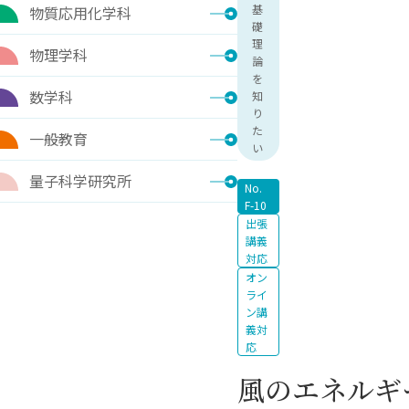
基
物質応用化学科
礎
理
物理学科
論
を
数学科
知
り
た
一般教育
い
量子科学研究所
No.
F-10
出張
講義
対応
オン
ライ
ン講
義対
応
風のエネルギ