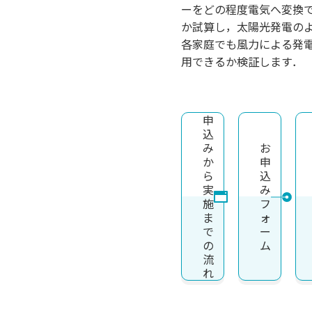
ーをどの程度電気へ変換
か試算し，太陽光発電の
各家庭でも風力による発
用できるか検証します．
申
込
み
お
か
申
ら
込
実
み
施
フ
ま
ォ
で
ー
の
ム
流
れ