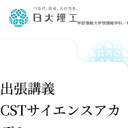
学部情報
大学院情報
学科／
理工学部概要
大学院概要
理工学部学科情報
大学院・研究情報
学生生活
在学生用就職支援情報 ―セミナー・講座・
教育情報について（
入試情報・大学院の
学生生活施設案内
就職支援体制
相談等―
理念・教育目標
教育理念
入学者選抜募集人員
理工学研究所
学生食堂
交通シ
教育研究上の目
入試情報
情報教育研究セ
スポーツ施設（
就職支援体制
海洋建
土木工
建築学
学校推薦型選抜
個別相談コーナー
ステム
築工学
学科／
科／専
理工学部長からのメッセージ
研究科長メッセージ
令和8年度 出身校別合格者数
理工学研究所研究ジャーナル
サークル紹介
各学科の教育研
社会人大学院制
テクノプレース1
CSTギャラリー
公務員試験対策
型選抜（募集要
工学科
科／専
専攻
2028.3卒向け
攻
／専攻
攻
沿革
学位取得状況
一般選抜 N全学統一方式 第1期
理工学部学術講演会
学部内イベント
入学者受入方針
大学院の各種支
科学技術資料セ
八海山セミナー
教員採用試験対
一般選抜募集要
就職・キャリア形成プログラム
リシー）
（CST MUSEU
出張講義
理工学部データ
大学院進学のススメ
一般選抜 A個別方式
研究者情報
学部内施設情報
資格・検定
校友枠選抜
2027.3卒向け
日本大学理工学部の
まちづ
精密機
航空宇
プラズマ理工学
機械工
就職・キャリア形成プログラム
大学組織図
教育情報
くり工
一般選抜 C共通テスト利用方式
日本大学研究情報データベース
械工学
図書館
キャリアデザイ
宙工学
ニューストピッ
資格課程
学科／
学科／
第1期
科／専
測量実習センタ
科／専
公務員試験対策
専攻
自己点検・評価
留学生
海外からの研究訪問
防災情報
よくあるご質問
CSTサイエンスアカ
海外学術交流
専攻
攻
攻
一般選抜 C共通テスト利用方式
教員採用試験支援
地域連携・地域貢献活動
海外学術交流
一般教育
第2期
入学試験出願前
就職対策情報冊子PDF版
応用情
日本大学大学院 特別講義
物質応
FD活動
等）
一般選抜 N全学統一方式 第2期
電気工
電子工
報工学