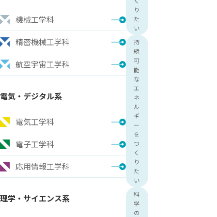
く
り
機械工学科
た
い
精密機械工学科
持
続
可
航空宇宙工学科
能
な
エ
電気・デジタル系
ネ
ル
ギ
電気工学科
ー
を
電子工学科
つ
く
り
応用情報工学科
た
い
科
理学・サイエンス系
学
の