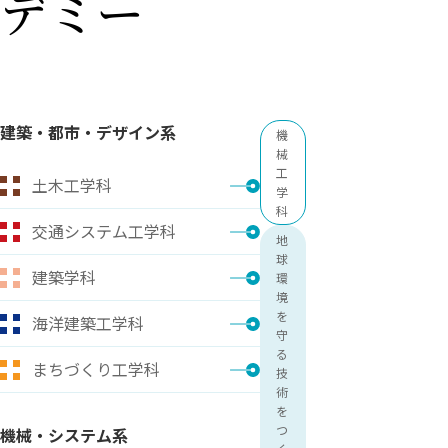
デミー
用化学
NU就職ナビ
キャンパス案内
学科／
学科／
科／情
日大理工の教育
総合型選抜
科／専
専攻
専攻
報科学
一般選抜 N全学
インターンシップについて
攻
新たなタグライン、VIについて
帰国生選抜/外国人留学生選抜
専攻
一般選抜 A個別
入学者納入金
総合型選抜
物理学
量子理
数学科
地理学
建築・都市・デザイン系
令和9年度 入学者選抜日程
機
編入学試験（一
科／専
工学専
／専攻
専攻
械
攻
攻
工
土木工学科
短期大学部
学
科
日本大学短期大学部（理工学部併
交通システム工学科
設・船橋校舎）
地
球
建築学科
環
境
行きたい学科を選べる
を
海洋建築工学科
守
る
まちづくり工学科
技
術
を
つ
機械・システム系