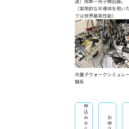
送）用単一光子検出器。
（実用的な半導体を用い
では世界最高性能）
光量子ウォークシミュレ
験系
申
込
み
お
か
申
ら
込