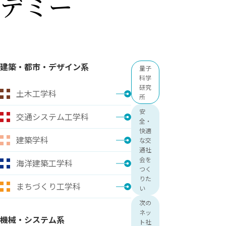
デミー
用化学
NU就職ナビ
キャンパス案内
学科／
学科／
科／情
日大理工の教育
総合型選抜
科／専
専攻
専攻
報科学
一般選抜 N全学
インターンシップについて
攻
新たなタグライン、VIについて
帰国生選抜/外国人留学生選抜
専攻
一般選抜 A個別
入学者納入金
総合型選抜
物理学
量子理
数学科
地理学
建築・都市・デザイン系
令和9年度 入学者選抜日程
量子
編入学試験（一
科／専
工学専
／専攻
専攻
科学
攻
攻
研究
土木工学科
短期大学部
所
日本大学短期大学部（理工学部併
安
交通システム工学科
設・船橋校舎）
全・
快適
建築学科
な交
通社
行きたい学科を選べる
会を
海洋建築工学科
つく
りた
まちづくり工学科
い
次の
ネッ
機械・システム系
ト社