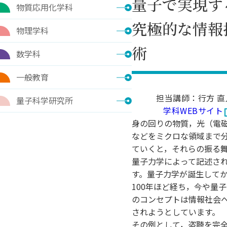
量子で実現す
物質応用化学科
究極的な情報
物理学科
術
数学科
一般教育
担当講師：行方 直
量子科学研究所
学科WEBサイト
身の回りの物質，光（電
などをミクロな領域まで
ていくと，それらの振る
量子力学によって記述さ
す。量子力学が誕生して
100年ほど経ち，今や量
のコンセプトは情報社会
されようとしています。
その例として，盗聴を完