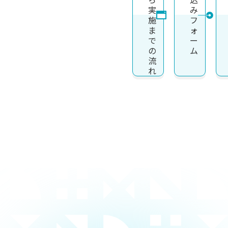
実
み
施
フ
ま
ォ
で
ー
の
ム
流
れ