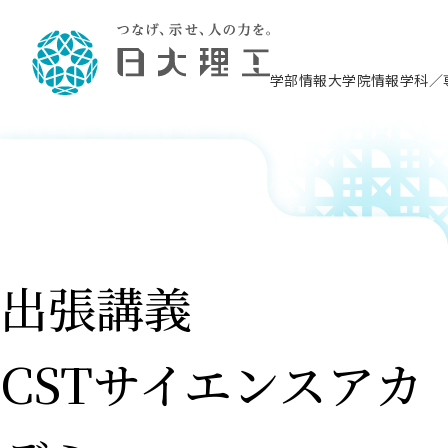
学部情報
大学院情報
学科／
理工学部概要
大学院概要
理工学部学科情報
大学院・研究情報
学生生活
在学生用就職支援情報 ―セミナー・講座・
教育情報について（
入試情報・大学院の
学生生活施設案内
就職支援体制
相談等―
理念・教育目標
教育理念
入学者選抜募集人員
理工学研究所
学生食堂
交通シ
教育研究上の目
入試情報
情報教育研究セ
スポーツ施設（
就職支援体制
海洋建
土木工
建築学
学校推薦型選抜
個別相談コーナー
ステム
築工学
学科／
科／専
理工学部長からのメッセージ
研究科長メッセージ
令和8年度 出身校別合格者数
理工学研究所研究ジャーナル
サークル紹介
各学科の教育研
社会人大学院制
テクノプレース1
CSTギャラリー
公務員試験対策
型選抜（募集要
工学科
科／専
専攻
2028.3卒向け
攻
／専攻
攻
沿革
学位取得状況
一般選抜 N全学統一方式 第1期
理工学部学術講演会
学部内イベント
入学者受入方針
大学院の各種支
科学技術資料セ
八海山セミナー
教員採用試験対
一般選抜募集要
就職・キャリア形成プログラム
リシー）
（CST MUSEU
出張講義
理工学部データ
大学院進学のススメ
一般選抜 A個別方式
研究者情報
学部内施設情報
資格・検定
校友枠選抜
2027.3卒向け
日本大学理工学部の
まちづ
精密機
航空宇
プラズマ理工学
機械工
就職・キャリア形成プログラム
大学組織図
教育情報
くり工
一般選抜 C共通テスト利用方式
日本大学研究情報データベース
械工学
図書館
キャリアデザイ
宙工学
ニューストピッ
資格課程
学科／
学科／
第1期
科／専
測量実習センタ
科／専
公務員試験対策
専攻
自己点検・評価
留学生
海外からの研究訪問
防災情報
よくあるご質問
CSTサイエンスアカ
海外学術交流
専攻
攻
攻
一般選抜 C共通テスト利用方式
教員採用試験支援
地域連携・地域貢献活動
海外学術交流
一般教育
第2期
入学試験出願前
就職対策情報冊子PDF版
応用情
日本大学大学院 特別講義
物質応
FD活動
等）
一般選抜 N全学統一方式 第2期
電気工
電子工
報工学