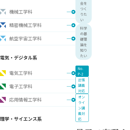
会を
つく
機械工学科
りた
い
精密機械工学科
科学
の基
航空宇宙工学科
礎理
論を
知り
たい
電気・デジタル系
No.
電気工学科
P-2
出張
電子工学科
講義
対応
オン
応用情報工学科
ライ
ン講
義対
理学・サイエンス系
応