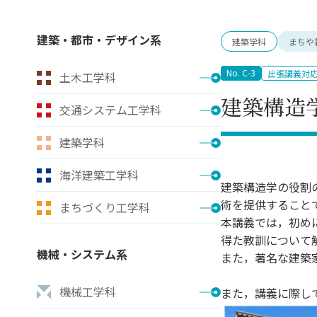
キャンパス案内
日大
総合型選抜
インター
一般
行きたい学科を選べる
新たなタグライン、VIについて
建築・都市・デザイン系
建築学科
まちや
帰国生選抜/外国人留学生選抜
一般
入学者納入金
総合
No. C-3
出張講義対
土木工学科
令和9年度 入学者選抜日程
編入
建築構造
交通システム工学科
建築学科
海洋建築工学科
建築構造学の役割
術を提供すること
まちづくり工学科
本講義では，初め
得た教訓について
機械・システム系
また，著名な建築
機械工学科
また，講義に際し