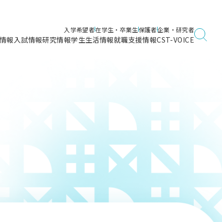
入学希望者
在学生・卒業生
保護者
企業・研究者
情報
入試情報
研究情報
学生生活情報
就職支援情報
CST-VOICE
デジタルガイドブック
海洋建築工学科／専攻
日本大学理工学部ガイド
日大理工に入って良かったこと
電子線利用研究施設
在学・卒業・成績等各種証明書発行
日大理工通信
女子こそサイエンス
量子科学研究所
通学・学割証の発行
理工サーキュラー
航空宇宙工学科／専攻
入試に関するお問い合わせ
健康診断証明書発行（＝保健室）
理工研News
制度
専攻
物質応用化学科／専攻
入試の多彩なポイント
学費
）
ター
ー
創設100周年記念サイト
量子理工学専攻
ンター
問い合わせ