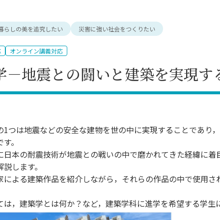
理工学研究所
理工の教育プログラム
ンシップについて
選抜 N全学統一方式
研究事務課
暮らしの美を追究したい
災害に強い社会をつくりたい
選抜 A個別方式
型選抜
応
オンライン講義対応
学試験（一般）
学－地震との闘いと建築を実現す
の1つは地震などの安全な建物を世の中に実現することであり，
です。
に日本の耐震技術が地震との戦いの中で磨かれてきた経緯に着
解説します。
家による建築作品を紹介しながら，それらの作品の中で使用さ
ては，建築学とは何か？など，建築学科に進学を希望する学生