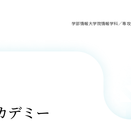
学部情報
大学院情報
学科／専攻
支援情報 ―セミナー・講座・相談等―
について（情報公開）
要
施設案内
キャンパス情報
入試情報・大学院の各種支援制度
学生生活サポート情報
就職支援体制
コーナー
研究上の目的に関する情報
理念
教育研究センター
ーツ施設（船橋校舎）
交通システム工学科／専攻
駿河台キャンパス
入試情報
入試日程
大型構造物試験センター
学生支援室（学生相談窓口）
建築学科／専攻
就職支援体制
推薦型選抜・編入学試験・総合
3卒向け
科の教育研究上の目的
科長メッセージ
ノプレース15
Tギャラリー（駿河台校舎）
船橋キャンパス
社会人大学院制度
募集人数
空気力学研究センター
障がい学生支援
公務員試験対策
抜（募集要項など）
機械工学科／専攻
精密機械工学科／専攻
ャリア形成プログラム
者受入方針（アドミッション・ポ
取得状況
技術資料センター
山セミナーハウス
研究施設
大学院の各種支援制度
出願資格・認定
材料創造研究センター
学生寮・アパート紹介
教員採用試験対策
選抜募集要項
3卒向け
ー）
T MUSEUM）
院進学のススメ
内施設情報
未来博士工房
選考方法
先端材料科学センター
日本大学学生生徒等総合保障
資格・検定
枠選抜
電子工学科／専攻
応用情報工学科／情報科学
ャリア形成プログラム
理工学部の取り組み
ズマ理工学研究施設
情報
館
パワーアップセンター（PUC
入学者納入金
環境・防災都市共同研究セン
奨学金制度
キャリアデザインセンタ
ーストピックス
課程
験対策
実習センター
数学科／専攻
地理学専攻
生
情報
募集要項
マイクロ機能デバイス研究セ
保健室
あるご質問
カデミー
学術交流
試験支援
学術交流
過去問題・解答・出題意図
工作技術センター
留学生制度
教育
情報冊子PDF版
試験出願前の相談（受験上の配慮
受験上の配慮等について
交通総合試験路
動
ナビ