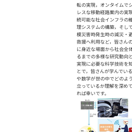
転の実現，オンタイムで
レスな移動経路案内の実
続可能な社会インフラの
理システムの構築，そし
模災害時発生時の減災・
救援へ利用など，皆さん
に身近な場面から社会全
るまでの多様な研究動向
実現に必要な科学技術を
とで，皆さんが学んでい
や数学が世の中でどのよ
立っているか理解を深め
れば幸いです。