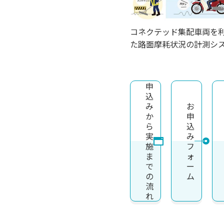
コネクテッド集配車両を
た路面摩耗状況の計測シ
申
込
み
お
か
申
ら
込
実
み
施
フ
ま
ォ
で
ー
の
ム
流
れ