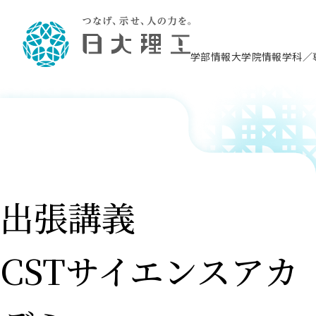
学部情報
大学院情報
学科／
理工学部概要
大学院概要
理工学部学科情報
大学院・研究情報
学生生活
在学生用就職支援情報 ―セミナー・講座・
教育情報について（
入試情報・大学院の
学生生活施設案内
就職支援体制
相談等―
理念・教育目標
教育理念
入学者選抜募集人員
理工学研究所
学生食堂
交通シ
教育研究上の目
入試情報
情報教育研究セ
スポーツ施設（
就職支援体制
海洋建
土木工
建築学
学校推薦型選抜
個別相談コーナー
ステム
築工学
学科／
科／専
理工学部長からのメッセージ
研究科長メッセージ
令和8年度 出身校別合格者数
理工学研究所研究ジャーナル
サークル紹介
各学科の教育研
社会人大学院制
テクノプレース1
CSTギャラリー
公務員試験対策
型選抜（募集要
工学科
科／専
専攻
2028.3卒向け
攻
／専攻
攻
沿革
学位取得状況
一般選抜 N全学統一方式 第1期
理工学部学術講演会
学部内イベント
入学者受入方針
大学院の各種支
科学技術資料セ
八海山セミナー
教員採用試験対
一般選抜募集要
就職・キャリア形成プログラム
リシー）
（CST MUSEU
出張講義
理工学部データ
大学院進学のススメ
一般選抜 A個別方式
研究者情報
学部内施設情報
資格・検定
校友枠選抜
2027.3卒向け
日本大学理工学部の
まちづ
精密機
航空宇
プラズマ理工学
機械工
就職・キャリア形成プログラム
大学組織図
教育情報
くり工
一般選抜 C共通テスト利用方式
日本大学研究情報データベース
械工学
図書館
キャリアデザイ
宙工学
ニューストピッ
資格課程
学科／
学科／
第1期
科／専
測量実習センタ
科／専
公務員試験対策
専攻
自己点検・評価
留学生
海外からの研究訪問
防災情報
よくあるご質問
CSTサイエンスアカ
海外学術交流
専攻
攻
攻
一般選抜 C共通テスト利用方式
教員採用試験支援
地域連携・地域貢献活動
海外学術交流
一般教育
第2期
入学試験出願前
就職対策情報冊子PDF版
応用情
日本大学大学院 特別講義
物質応
FD活動
等）
一般選抜 N全学統一方式 第2期
電気工
電子工
報工学