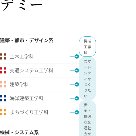
デミー
用化学
NU就職ナビ
キャンパス案内
学科／
学科／
科／情
日大理工の教育
総合型選抜
科／専
専攻
専攻
報科学
一般選抜 N全学
インターンシップについて
攻
新たなタグライン、VIについて
帰国生選抜/外国人留学生選抜
専攻
一般選抜 A個別
入学者納入金
総合型選抜
物理学
量子理
数学科
地理学
建築・都市・デザイン系
令和9年度 入学者選抜日程
機械
編入学試験（一
科／専
工学専
／専攻
専攻
工学
攻
攻
科
土木工学科
短期大学部
スマ
日本大学短期大学部（理工学部併
ート
交通システム工学科
設・船橋校舎）
シテ
ィを
建築学科
つく
りた
行きたい学科を選べる
い
海洋建築工学科
安
全・
まちづくり工学科
快適
な交
通社
機械・システム系
会を