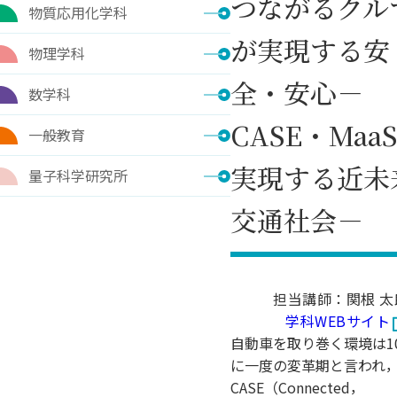
つながるクル
物質応用化学科
が実現する安
物理学科
全・安心－
数学科
CASE・Maa
一般教育
実現する近未
量子科学研究所
交通社会－
担当講師：関根 太
学科WEBサイト
自動車を取り巻く環境は1
に一度の変革期と言われ
CASE（Connected，