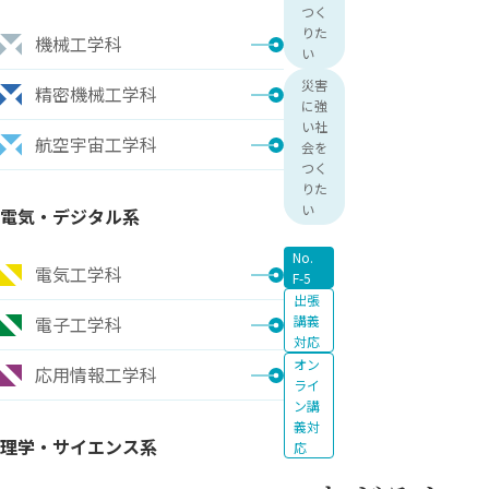
つく
りた
機械工学科
い
災害
精密機械工学科
に強
い社
航空宇宙工学科
会を
つく
りた
い
電気・デジタル系
No.
電気工学科
F-5
出張
電子工学科
講義
対応
オン
応用情報工学科
ライ
ン講
義対
理学・サイエンス系
応