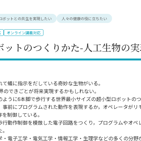
理工学研究所
理工の教育プログラム
ンシップについて
選抜 N全学統一方式
研究事務課
ロボットとの共生を実現したい
人々の健康の役に立ちたい
選抜 A個別方式
型選抜
応
オンライン講義対応
学試験（一般）
ボットのつくりかた-人工生物の実
れて蟻に指示をだしている奇妙な生物がいる。
世界のできごとが将来実現するかもしれない。
のように6本脚で歩行する世界最小サイズの超小型ロボットの
，事前にプログラムされた動作を表現するか，オペレータがリ
作を制御している。
歩行動作制御を模倣した電子回路をつくり，プログラムやオペ
た。
学・電子工学・電気工学・情報工学・生理学などの多くの分野