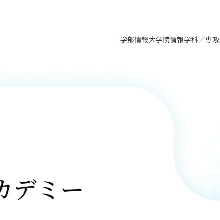
学部情報
大学院情報
学科／専攻
支援情報 ―セミナー・講座・相談等―
について（情報公開）
要
施設案内
キャンパス情報
入試情報・大学院の各種支援制度
学生生活サポート情報
就職支援体制
コーナー
研究上の目的に関する情報
理念
教育研究センター
ーツ施設（船橋校舎）
交通システム工学科／専攻
駿河台キャンパス
入試情報
入試日程
大型構造物試験センター
学生支援室（学生相談窓口）
建築学科／専攻
就職支援体制
推薦型選抜・編入学試験・総合
3卒向け
科の教育研究上の目的
科長メッセージ
ノプレース15
Tギャラリー（駿河台校舎）
船橋キャンパス
社会人大学院制度
募集人数
空気力学研究センター
障がい学生支援
公務員試験対策
抜（募集要項など）
機械工学科／専攻
精密機械工学科／専攻
ャリア形成プログラム
者受入方針（アドミッション・ポ
取得状況
技術資料センター
山セミナーハウス
研究施設
大学院の各種支援制度
出願資格・認定
材料創造研究センター
学生寮・アパート紹介
教員採用試験対策
選抜募集要項
3卒向け
ー）
T MUSEUM）
院進学のススメ
内施設情報
未来博士工房
選考方法
先端材料科学センター
日本大学学生生徒等総合保障
資格・検定
枠選抜
電子工学科／専攻
応用情報工学科／情報科学
ャリア形成プログラム
理工学部の取り組み
ズマ理工学研究施設
情報
館
パワーアップセンター（PUC
入学者納入金
環境・防災都市共同研究セン
奨学金制度
キャリアデザインセンタ
ーストピックス
課程
験対策
実習センター
数学科／専攻
地理学専攻
生
情報
募集要項
マイクロ機能デバイス研究セ
保健室
あるご質問
カデミー
学術交流
試験支援
学術交流
過去問題・解答・出題意図
工作技術センター
留学生制度
教育
情報冊子PDF版
試験出願前の相談（受験上の配慮
受験上の配慮等について
交通総合試験路
動
ナビ