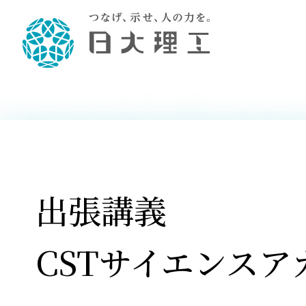
理工学部概要
大学院・研究情報
学生生活
理工学部学科情報
在学生用就職
教育情報
大学院概
学生生活
理念・教育目標
入学者選抜募集人員
理工学研究所
学生食堂
土木工学科／専攻
個別相談
教育
教育
情報
スポ
学校
理工学部長からのメッセージ
令和8年度 出身校別合格者数
理工学研究所研究ジャーナル
サークル紹介
2028.
各学
研究
テク
CS
型選
まちづくり工学科／専攻
就職・キ
沿革
一般選抜 N全学統一方式 第1期
理工学部学術講演会
学部内イベント
入学
学位
科学
八海
一般
2027.
リシ
（CS
出張講義
理工学部データ
一般選抜 A個別方式
研究者情報
大学
学部
校友
電気工学科／専攻
就職・キ
日本大学
プラ
大学組織図
一般選抜 C共通テスト利用方式
日本大学研究情報データベース
教育
図書
ニュ
資格
公務員試
第1期
測量
物理学科／専攻
自己点検・評価
海外からの研究訪問
留学
防災
よく
CSTサイエンスア
海外
教員採用
短期大学部
一般選抜 C共通テスト利用方式
地域連携・地域貢献活動
海外
一般
日本大学短期大学部（理工学部併
第2期
就職対策
入学
設・船橋校舎）
日本大学大学院 特別講義
FD活
等）
一般選抜 N全学統一方式 第2期
NU就職