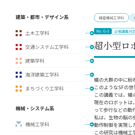
キャンパス案内
日大
総合型選抜
インター
一般
行きたい学科を選べる
新たなタグライン、VIについて
建築・都市・デザイン系
精密機械工学科
帰国生選抜/外国人留学生選抜
一般
入学者納入金
総合
No. G-3
出張講義対
土木工学科
令和9年度 入学者選抜日程
編入
超小型ロ
交通システム工学科
建築学科
海洋建築工学科
蟻の大群の中に紛
このようなSFの
まちづくり工学科
この講義では，蟻
現在のロボットは
機械・システム系
って歩行などの動
私は，生物の脳の
機械工学科
動作制御を実現し
この研究は機械工