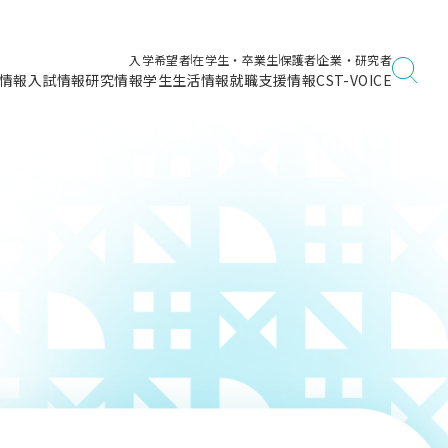
入学希望者
在学生・卒業生
保護者
企業・研究者
情報
入試情報
研究情報
学生生活情報
就職支援情報
CST-VOICE
デジタルガイドブック
海洋建築工学科／専攻
日本大学理工学部ガイド
日大理工に入って良かったこと
電子線利用研究施設
在学・卒業・成績等各種証明書発行
日大理工通信
女子こそサイエンス
量子科学研究所
通学・学割証の発行
理工サーキュラー
航空宇宙工学科／専攻
入試に関するお問い合わせ
健康診断証明書発行（＝保健室）
理工研News
制度
専攻
物質応用化学科／専攻
入試の多彩なポイント
学費
）
ター
ー
創設100周年記念サイト
量子理工学専攻
ンター
問い合わせ